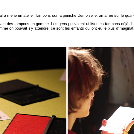
rutal a mené un atelier Tampons sur la péniche Demoiselle, amarrée sur le qu
 avec des tampons en gomme. Les gens pouvaient utiliser les tampons déjà di
me on pouvait s'y attendre, ce sont les enfants qui ont eu le plus d'imaginat